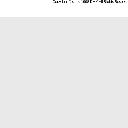
Copyright © since 1998 DMM All Rights Reserve