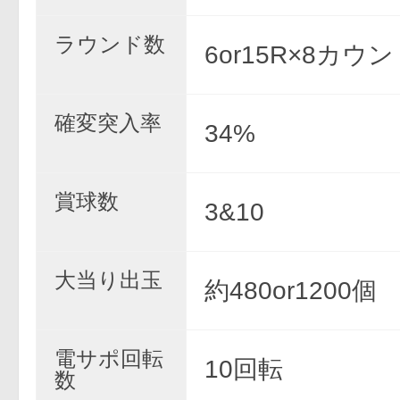
ラウンド数
6or15R×8カウ
確変突入率
34%
賞球数
3&10
大当り出玉
約480or1200個
電サポ回転
10回転
数