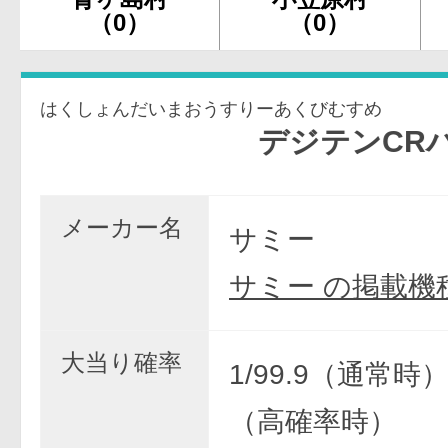
（0）
（0）
はくしょんだいまおうすりーあくびむすめ
デジテンCRハクシ
メーカー名
サミー
サミー の掲載機
大当り確率
1/99.9（通常時）1
（高確率時）