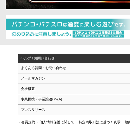
ヘルプ / お問い合わせ
よくある質問・お問い合わせ
メールマガジン
会社概要
事業提携・事業譲渡(M&A)
プレスリリース
・会員規約
・個人情報保護に関して
・特定商取引法に基づく表示
・規