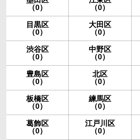
（0）
（0）
目黒区
大田区
（0）
（0）
渋谷区
中野区
（0）
（0）
豊島区
北区
（0）
（0）
板橋区
練馬区
（0）
（0）
葛飾区
江戸川区
（0）
（0）