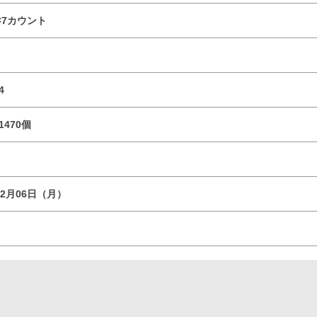
R×7カウント
4
1470個
12月06日（月）