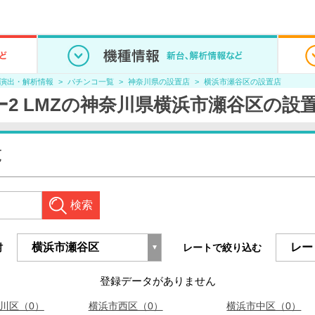
/演出・解析情報
パチンコ一覧
神奈川県の設置店
横浜市瀬谷区の設置店
2 LMZの神奈川県横浜市瀬谷区の設
覧
検索
村
レートで絞り込む
登録データがありません
川区（0）
横浜市西区（0）
横浜市中区（0）