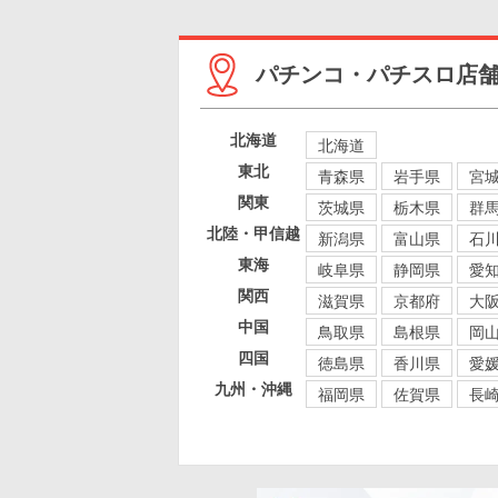
パチンコ・パチスロ店
北海道
北海道
東北
青森県
岩手県
宮
関東
茨城県
栃木県
群
北陸・甲信越
新潟県
富山県
石
東海
岐阜県
静岡県
愛
関西
滋賀県
京都府
大
中国
鳥取県
島根県
岡
四国
徳島県
香川県
愛
九州・沖縄
福岡県
佐賀県
長