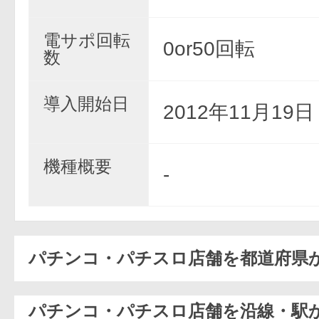
電サポ回転
0or50回転
数
導入開始日
2012年11月19
機種概要
-
パチンコ・パチスロ店舗を都道府県
パチンコ・パチスロ店舗を沿線・駅