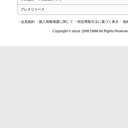
プレスリリース
・会員規約
・個人情報保護に関して
・特定商取引法に基づく表示
・規
Copyright © since 1998 DMM All Rights Reserve