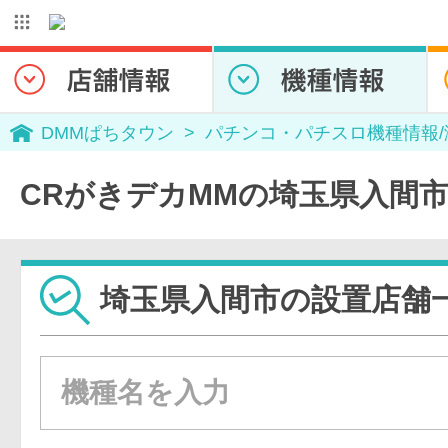
DMMぱちタウン
パチンコ・パチスロ機種情報
CRがきデカMMの埼玉県入間
埼玉県入間市の設置店舗