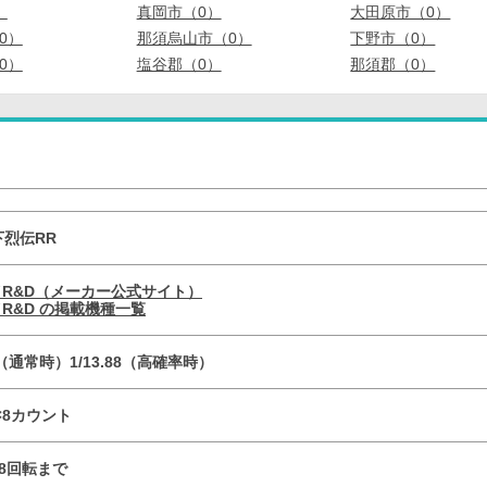
）
真岡市（0）
大田原市（0）
0）
那須烏山市（0）
下野市（0）
0）
塩谷郡（0）
那須郡（0）
下烈伝RR
R&D（メーカー公式サイト）
R&D の掲載機種一覧
90（通常時）1/13.88（高確率時）
R×8カウント
／8回転まで