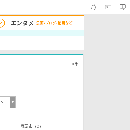
0件
鹿沼市（0）