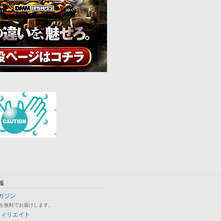
報
ガジン
を無料でお届けします。
フィリエイト