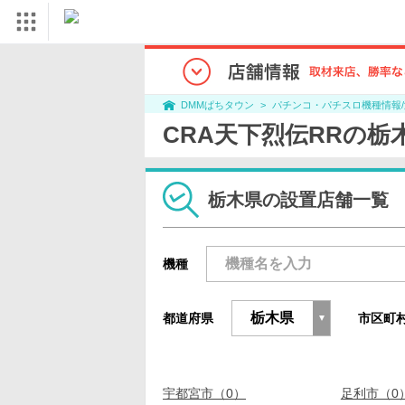
パチンコ・パチスロ機種情報
DMMぱちタウン
CRA天下烈伝RRの
栃木県の設置店舗一覧
機種
都道府県
市区町
宇都宮市（0）
足利市（0