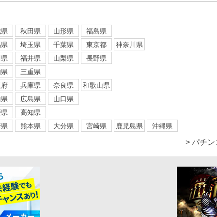
城県
秋田県
山形県
福島県
馬県
埼玉県
千葉県
東京都
神奈川県
川県
福井県
山梨県
長野県
知県
三重県
阪府
兵庫県
奈良県
和歌山県
山県
広島県
山口県
媛県
高知県
崎県
熊本県
大分県
宮崎県
鹿児島県
沖縄県
> パチ