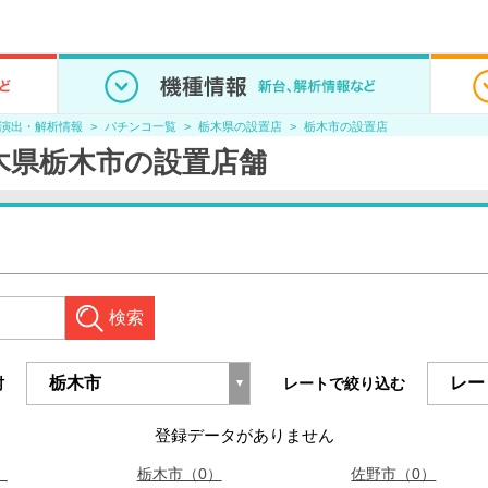
/演出・解析情報
パチンコ一覧
栃木県の設置店
栃木市の設置店
栃木県栃木市の設置店舗
検索
村
レートで絞り込む
登録データがありません
）
栃木市（0）
佐野市（0）