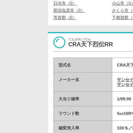
日光市（0）
小山市（0
那須塩原市（0）
さくら市（
芳賀郡（0）
下都賀郡（
てんかれつでん
CRA天下烈伝RR
型式名
CRA天
メーカー名
サンセイ
サンセイ
大当り確率
1/99.
ラウンド数
5or16
確変突入率
100％