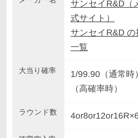
サンセイR&D（
式サイト）
サンセイR&D 
一覧
大当り確率
1/99.90（通常時）
（高確率時）
ラウンド数
4or8or12or16