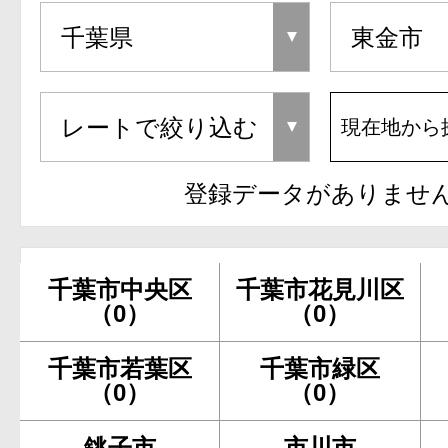
現在地から
登録データがありませ
千葉市中央区
千葉市花見川区
（0）
（0）
千葉市若葉区
千葉市緑区
（0）
（0）
銚子市
市川市