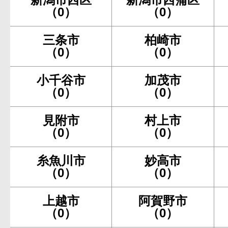
（0）
（0）
三条市
柏崎市
（0）
（0）
小千谷市
加茂市
（0）
（0）
見附市
村上市
（0）
（0）
糸魚川市
妙高市
（0）
（0）
上越市
阿賀野市
（0）
（0）