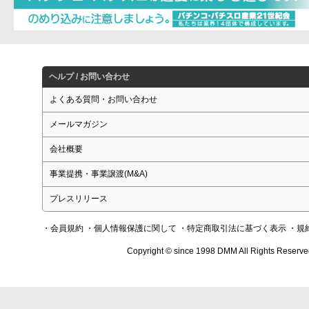
ヘルプ / お問い合わせ
よくある質問・お問い合わせ
メールマガジン
会社概要
事業提携・事業譲渡(M&A)
プレスリリース
・会員規約
・個人情報保護に関して
・特定商取引法に基づく表示
・規
Copyright © since 1998 DMM All Rights Reserve