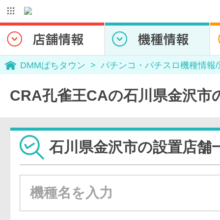
DMMぱちタウン
パチンコ・パチスロ機種情報
CRA孔雀王CAの石川県金沢市
石川県金沢市の設置店舗