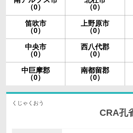
（0）
（0）
笛吹市
上野原市
（0）
（0）
中央市
西八代郡
（0）
（0）
中巨摩郡
南都留郡
（0）
（0）
くじゃくおう
CRA孔雀王