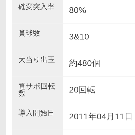
確変突入率
80%
賞球数
3&10
大当り出玉
約480個
電サポ回転
20回転
数
導入開始日
2011年04月11