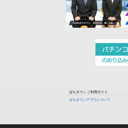
ぱちタウン ご利用ガイド
ぱちタウンアプリについて