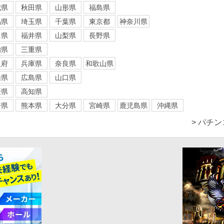
城県
秋田県
山形県
福島県
馬県
埼玉県
千葉県
東京都
神奈川県
川県
福井県
山梨県
長野県
知県
三重県
阪府
兵庫県
奈良県
和歌山県
山県
広島県
山口県
媛県
高知県
崎県
熊本県
大分県
宮崎県
鹿児島県
沖縄県
> パチ