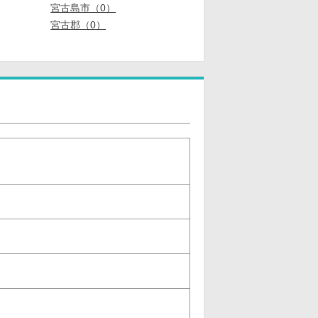
宮古島市（0）
宮古郡（0）