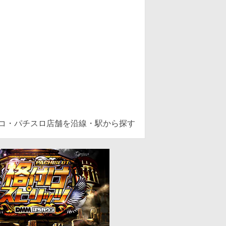
ンコ・パチスロ店舗を沿線・駅から探す