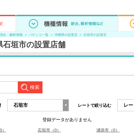
/演出・解析情報
パチンコ一覧
沖縄県の設置店
石垣市の設置店
県石垣市の設置店舗
検索
村
レートで絞り込む
登録データがありません
0）
石垣市（0）
浦添市（0）