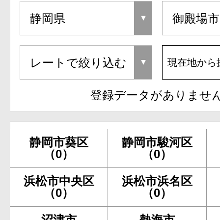
現在地から
登録データがありませ
静岡市葵区
静岡市駿河区
（0）
（0）
浜松市中央区
浜松市浜名区
（0）
（0）
沼津市
熱海市