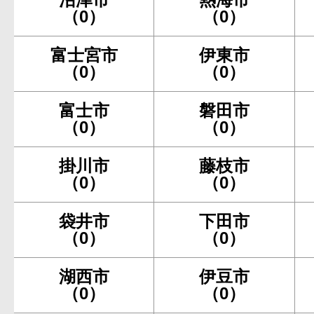
（0）
（0）
富士宮市
伊東市
（0）
（0）
富士市
磐田市
（0）
（0）
掛川市
藤枝市
（0）
（0）
袋井市
下田市
（0）
（0）
湖西市
伊豆市
（0）
（0）