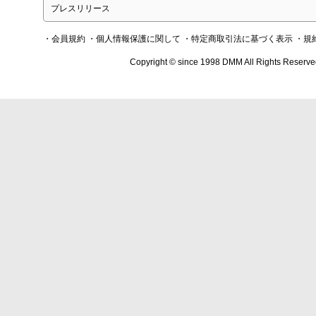
プレスリリース
・会員規約
・個人情報保護に関して
・特定商取引法に基づく表示
・規
Copyright © since 1998 DMM All Rights Reserve