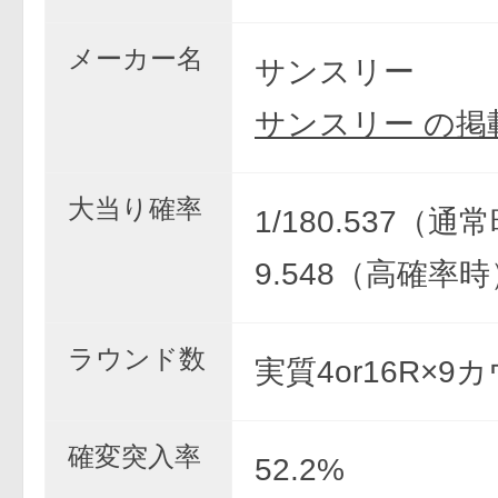
メーカー名
サンスリー
サンスリー の掲
大当り確率
1/180.537（通常
9.548（高確率時
ラウンド数
実質4or16R×9
確変突入率
52.2%