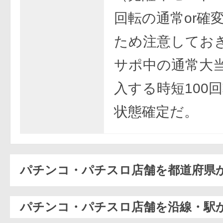
回転の通常or確
ため注意してお
サポ中の通常大
入する時短100
状態確定だ。
パチンコ・パチスロ店舗を都道府県
パチンコ・パチスロ店舗を沿線・駅