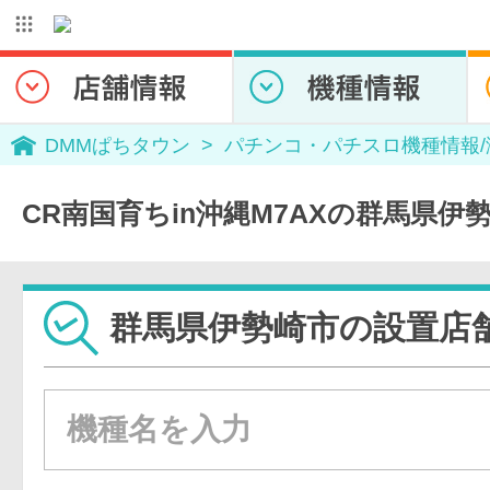
DMMぱちタウン
パチンコ・パチスロ機種情報
CR南国育ちin沖縄M7AXの群馬県伊
群馬県伊勢崎市の設置店