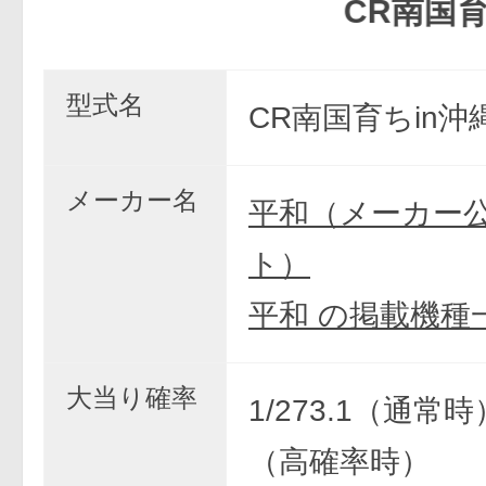
CR南国育ちin
型式名
CR南国育ちin沖
メーカー名
平和（メーカー
ト）
平和 の掲載機種
大当り確率
1/273.1（通常時）
（高確率時）