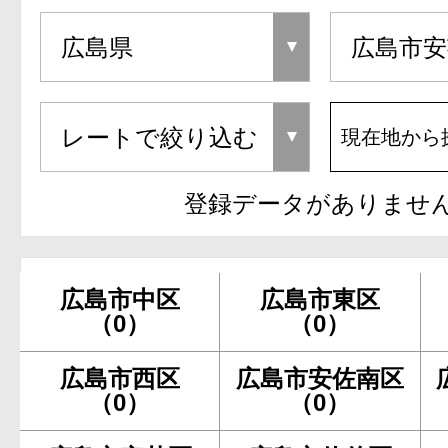
現在地から
登録データがありませ
広島市中区
広島市東区
（0）
（0）
広島市西区
広島市安佐南区
（0）
（0）