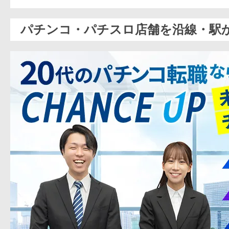
パチンコ・パチスロ店舗を沿線・駅