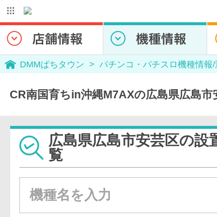
DMMぱちタウン
パチンコ・パチスロ機種情報
CR南国育ちin沖縄M7AXの広島県広島
広島県広島市安芸区の設
覧