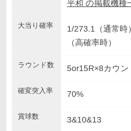
平和 の掲載機種
大当り確率
1/273.1（通常時）
（高確率時）
ラウンド数
5or15R×8カウ
確変突入率
70%
賞球数
3&10&13