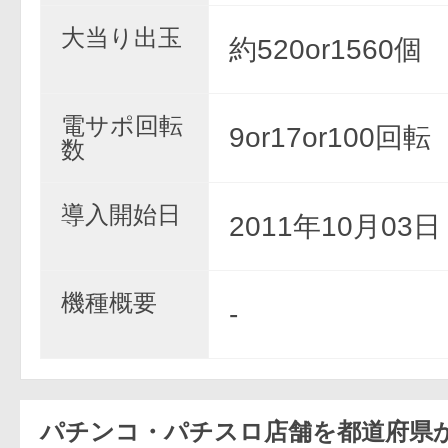
大当り出玉
約520or1560個
電サポ回転
9or17or100回転
数
導入開始日
2011年10月03
機種概要
-
パチンコ・パチスロ店舗を都道府県