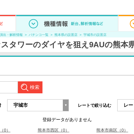
/演出・解析情報
パチンコ一覧
熊本県の設置店
宇城市の設置店
ナスタワーのダイヤを狙え9AUの熊本
検索
村
レートで絞り込む
登録データがありません
（0）
熊本市西区（0）
熊本市南区（0）