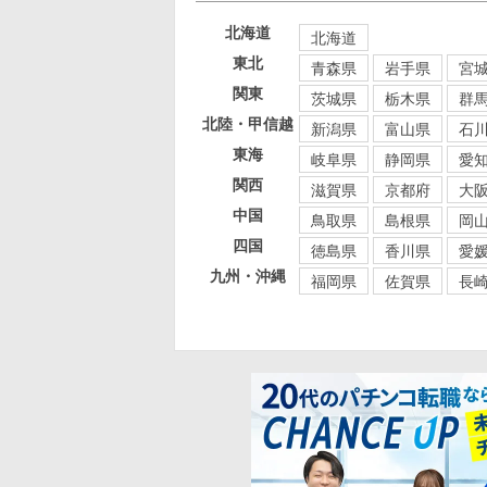
北海道
北海道
東北
青森県
岩手県
宮
関東
茨城県
栃木県
群
北陸・甲信越
新潟県
富山県
石
東海
岐阜県
静岡県
愛
関西
滋賀県
京都府
大
中国
鳥取県
島根県
岡
四国
徳島県
香川県
愛
九州・沖縄
福岡県
佐賀県
長