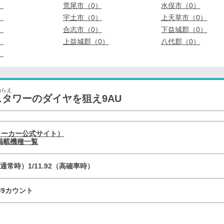
）
荒尾市（0）
水俣市（0）
）
宇土市（0）
上天草市（0）
）
合志市（0）
下益城郡（0）
）
上益城郡（0）
八代郡（0）
）
ねらえ
スタワーのダイヤを狙え9AU
メーカー公式サイト）
掲載機種一覧
7（通常時）1/11.92（高確率時）
R×9カウント