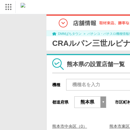
パチンコ・パチスロ機種情報
DMMぱちタウン
CRAルパン三世ルピ
熊本県の設置店舗一覧
機種
都道府県
市区町
熊本市中央区（0）
熊本市東区