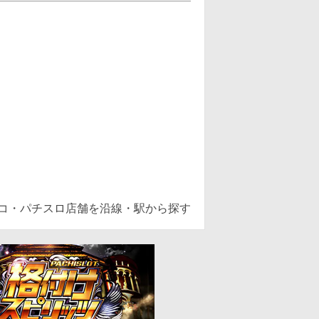
ンコ・パチスロ店舗を沿線・駅から探す