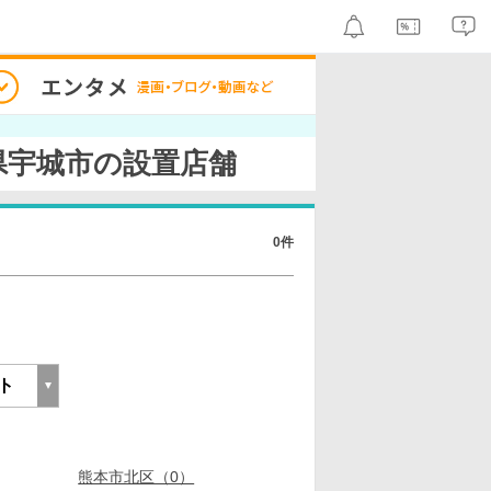
県宇城市の設置店舗
0件
熊本市北区（0）