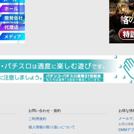
お問い合わせ・規約
お得な情
メールマ
ご利用規約
お得な情報
個人情報の取り扱いについて
DMMア