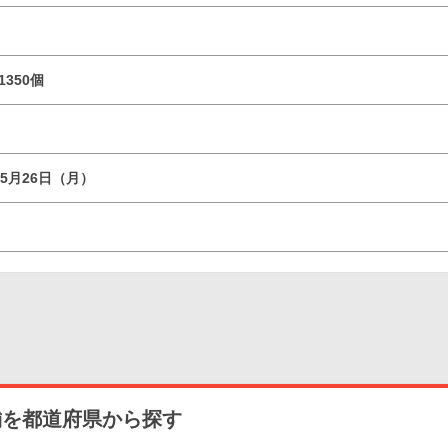
1350個
05月26日（月）
舗を都道府県から探す