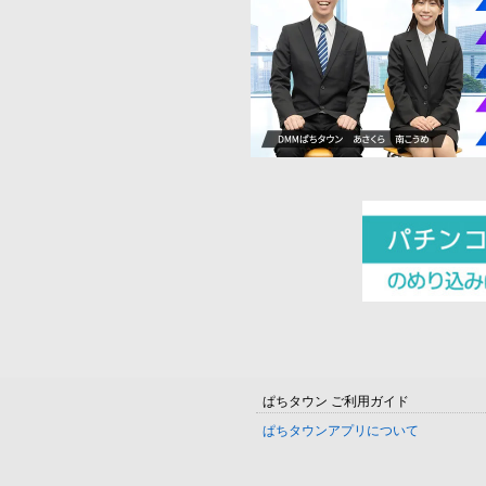
ぱちタウン ご利用ガイド
ぱちタウンアプリについて