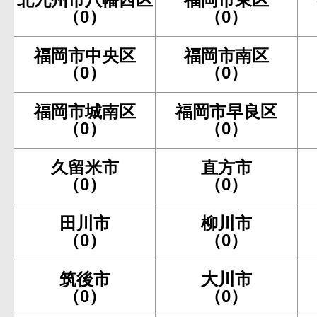
（0）
（0）
福岡市中央区
福岡市南区
（0）
（0）
福岡市城南区
福岡市早良区
（0）
（0）
久留米市
直方市
（0）
（0）
田川市
柳川市
（0）
（0）
筑後市
大川市
（0）
（0）