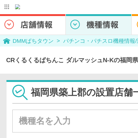
DMMぱちタウン
パチンコ・パチスロ機種情報
CRくるくるぱちんこ ダルマッシュN-Kの福岡
福岡県築上郡の設置店舗