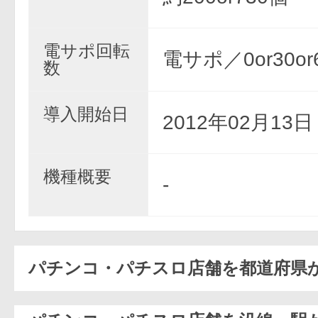
電サポ回転
電サポ／0or30o
数
導入開始日
2012年02月13
機種概要
-
パチンコ・パチスロ店舗を都道府県