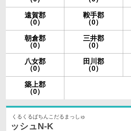
遠賀郡
鞍手郡
（0）
（0）
朝倉郡
三井郡
（0）
（0）
八女郡
田川郡
（0）
（0）
築上郡
（0）
くるくるぱちんこだるまっしゅ
ュN-K