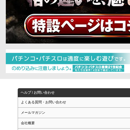
ヘルプ / お問い合わせ
よくある質問・お問い合わせ
メールマガジン
会社概要