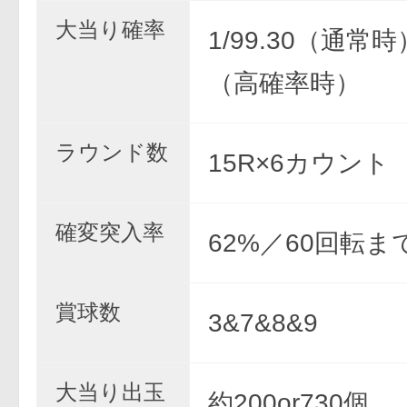
大当り確率
1/99.30（通常時）
（高確率時）
ラウンド数
15R×6カウント
確変突入率
62%／60回転ま
賞球数
3&7&8&9
大当り出玉
約200or730個