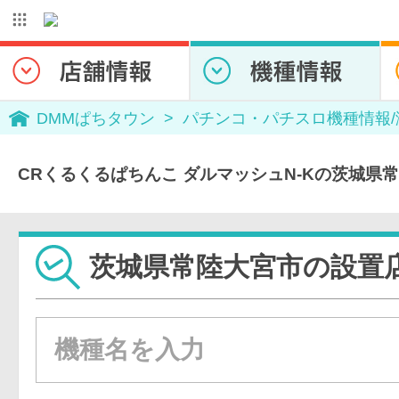
DMMぱちタウン
パチンコ・パチスロ機種情報
CRくるくるぱちんこ ダルマッシュN-Kの茨城県
茨城県常陸大宮市の設置