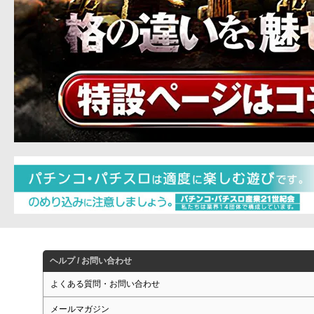
ヘルプ / お問い合わせ
よくある質問・お問い合わせ
メールマガジン