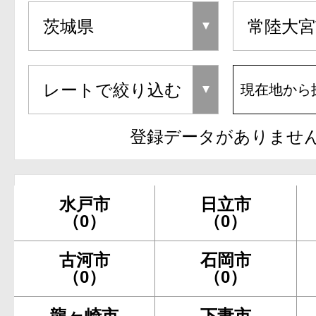
現在地から
登録データがありませ
水戸市
日立市
（0）
（0）
古河市
石岡市
（0）
（0）
龍ヶ崎市
下妻市