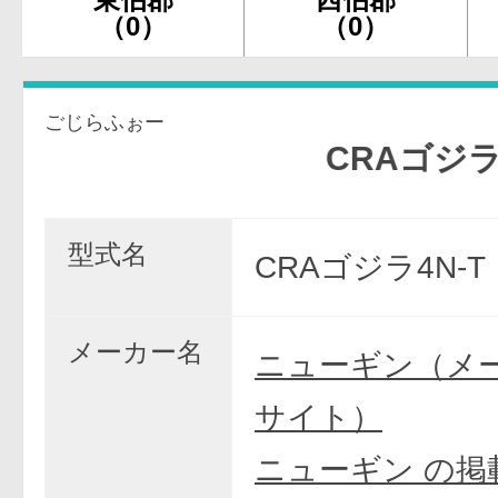
（0）
（0）
ごじらふぉー
CRAゴジラ4N-
型式名
CRAゴジラ4N-T
メーカー名
ニューギン（メ
サイト）
ニューギン の掲