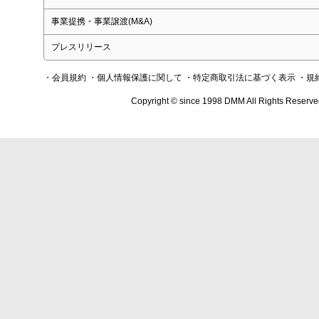
事業提携・事業譲渡(M&A)
プレスリリース
・会員規約
・個人情報保護に関して
・特定商取引法に基づく表示
・規
Copyright © since 1998 DMM All Rights Reserve