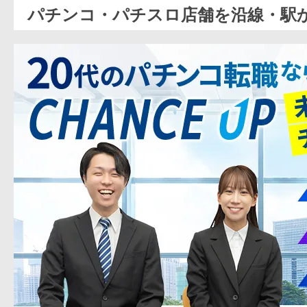
パチンコ・パチスロ店舗を沿線・駅