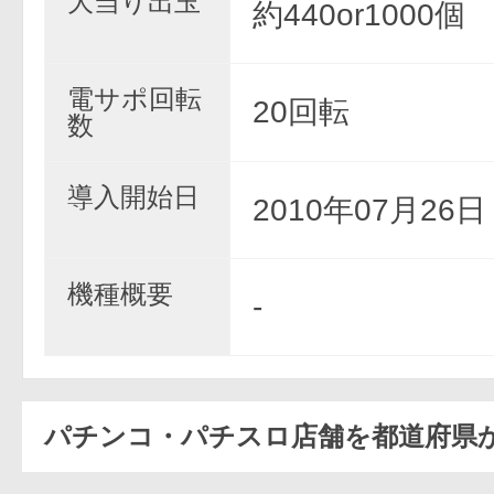
大当り出玉
約440or1000個
電サポ回転
20回転
数
導入開始日
2010年07月26
機種概要
-
パチンコ・パチスロ店舗を都道府県