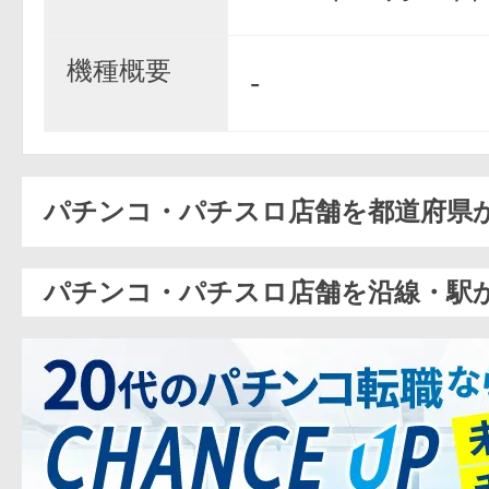
機種概要
-
パチンコ・パチスロ店舗を都道府県
パチンコ・パチスロ店舗を沿線・駅