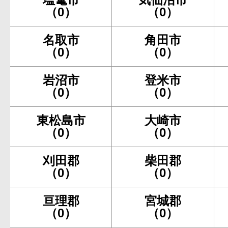
（0）
（0）
名取市
角田市
（0）
（0）
岩沼市
登米市
（0）
（0）
東松島市
大崎市
（0）
（0）
刈田郡
柴田郡
（0）
（0）
亘理郡
宮城郡
（0）
（0）