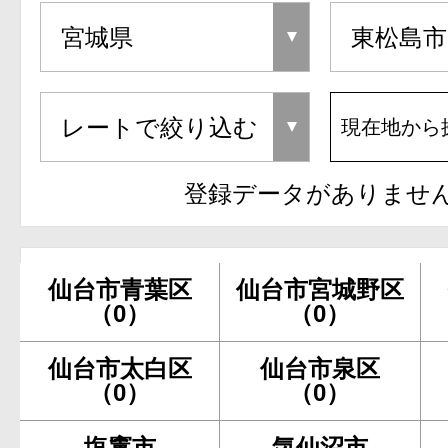
現在地から
登録データがありませ
仙台市青葉区
仙台市宮城野区
（0）
（0）
仙台市太白区
仙台市泉区
（0）
（0）
塩竃市
気仙沼市