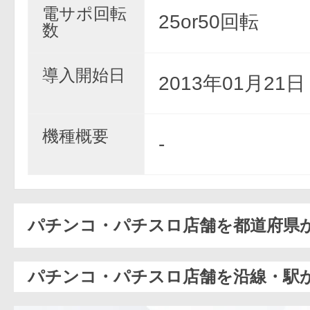
電サポ回転
25or50回転
数
導入開始日
2013年01月21
機種概要
-
パチンコ・パチスロ店舗を都道府県
パチンコ・パチスロ店舗を沿線・駅