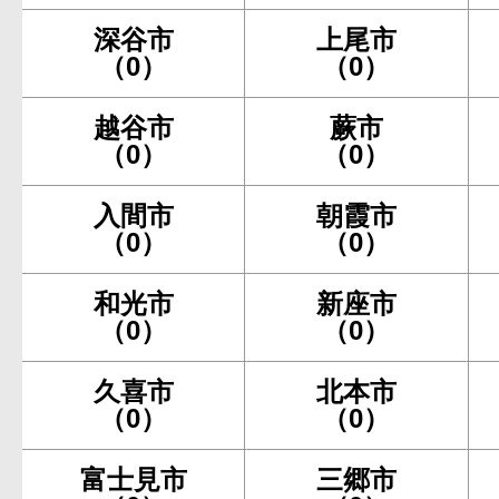
深谷市
上尾市
（0）
（0）
越谷市
蕨市
（0）
（0）
入間市
朝霞市
（0）
（0）
和光市
新座市
（0）
（0）
久喜市
北本市
（0）
（0）
富士見市
三郷市