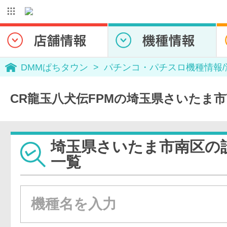
DMMぱちタウン
パチンコ・パチスロ機種情報
CR龍玉八犬伝FPMの埼玉県さいたま
埼玉県さいたま市南区の
一覧