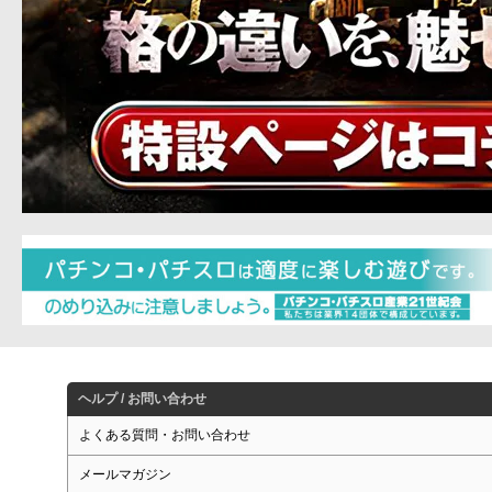
ヘルプ / お問い合わせ
よくある質問・お問い合わせ
メールマガジン