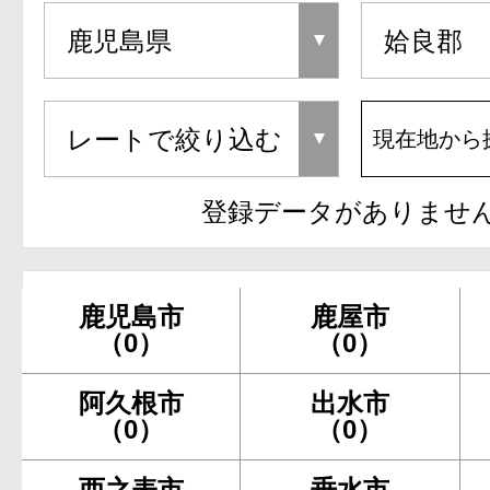
現在地から
登録データがありませ
鹿児島市
鹿屋市
（0）
（0）
阿久根市
出水市
（0）
（0）
西之表市
垂水市