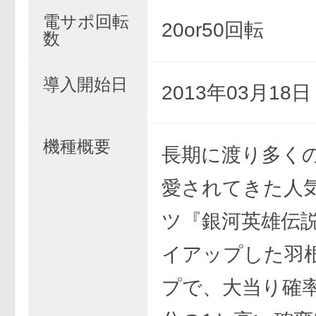
電サポ回転
20or50回転
数
導入開始日
2013年03月18
機種概要
長期に渡り多く
愛されてきた人
ツ『銀河英雄伝
イアップした羽
プで、大当り確率が