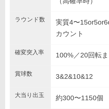
（高確率時）
ラウンド数
実質4〜15or5or6
カウント
確変突入率
100%／20回転
賞球数
3&2&10&12
大当り出玉
約300〜1150個