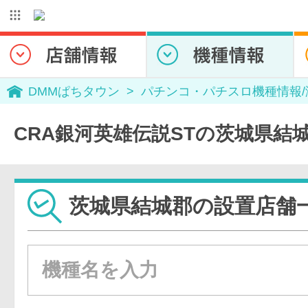
DMMぱちタウン
パチンコ・パチスロ機種情報
CRA銀河英雄伝説STの茨城県結
茨城県結城郡の設置店舗