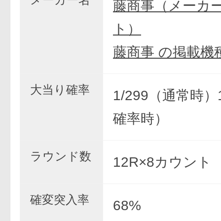
藤商事（メーカ
ト）
藤商事 の掲載機
大当り確率
1/299（通常時）
確率時）
ラウンド数
12R×8カウント
確変突入率
68%