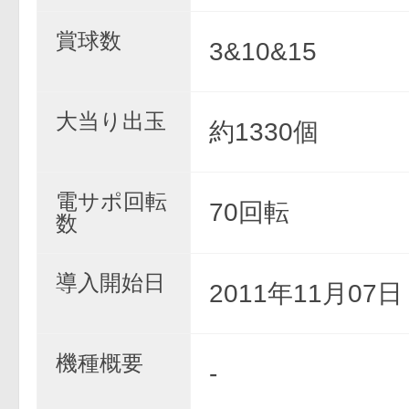
賞球数
3&10&15
大当り出玉
約1330個
電サポ回転
70回転
数
導入開始日
2011年11月07
機種概要
-