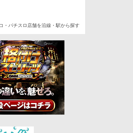
ンコ・パチスロ店舗を沿線・駅から探す