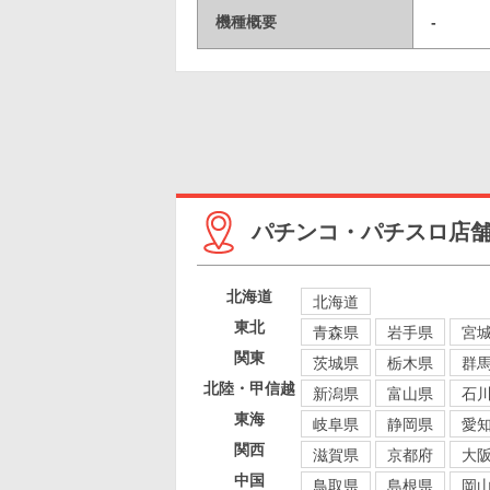
機種概要
-
パチンコ・パチスロ店
北海道
北海道
東北
青森県
岩手県
宮
関東
茨城県
栃木県
群
北陸・甲信越
新潟県
富山県
石
東海
岐阜県
静岡県
愛
関西
滋賀県
京都府
大
中国
鳥取県
島根県
岡