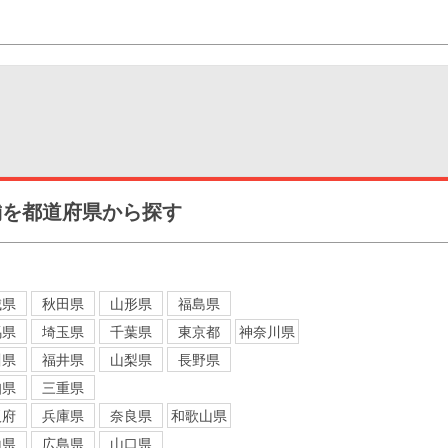
舗を都道府県から探す
城県
秋田県
山形県
福島県
馬県
埼玉県
千葉県
東京都
神奈川県
川県
福井県
山梨県
長野県
知県
三重県
阪府
兵庫県
奈良県
和歌山県
山県
広島県
山口県