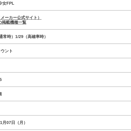
少女FPL
（メーカー公式サイト）
の掲載機種一覧
9（通常時）1/29（高確率時）
8カウント
5
個
11月07日（月）