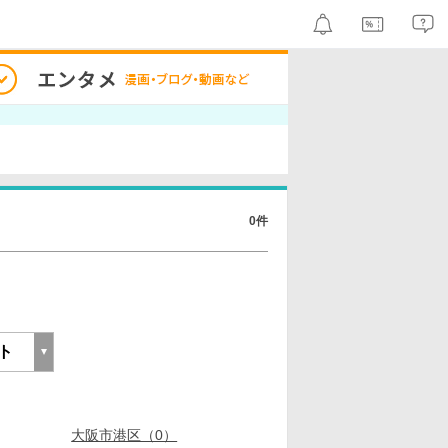
0件
大阪市港区（0）