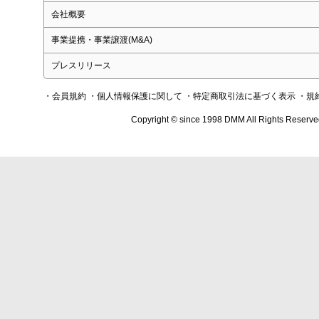
会社概要
事業提携・事業譲渡(M&A)
プレスリリース
・会員規約
・個人情報保護に関して
・特定商取引法に基づく表示
・規
Copyright © since 1998 DMM All Rights Reserve