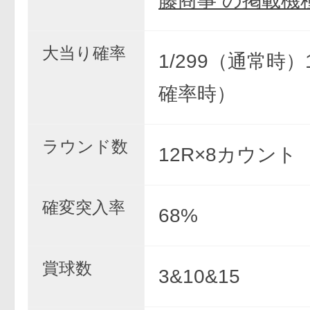
藤商事 の掲載機
大当り確率
1/299（通常時）
確率時）
ラウンド数
12R×8カウント
確変突入率
68%
賞球数
3&10&15