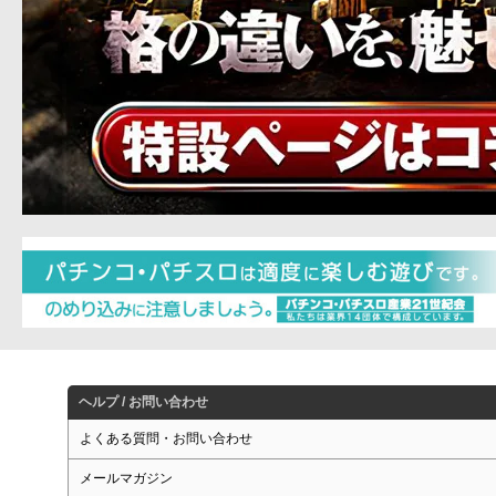
ヘルプ / お問い合わせ
よくある質問・お問い合わせ
メールマガジン