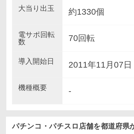
大当り出玉
約1330個
電サポ回転
70回転
数
導入開始日
2011年11月07
機種概要
-
パチンコ・パチスロ店舗を都道府県