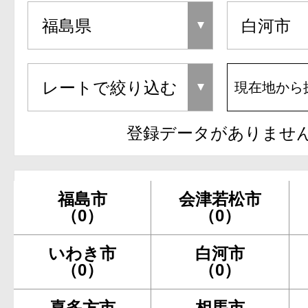
現在地から
登録データがありませ
福島市
会津若松市
（0）
（0）
いわき市
白河市
（0）
（0）
喜多方市
相馬市