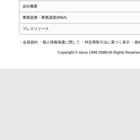
会社概要
事業提携・事業譲渡(M&A)
プレスリリース
・会員規約
・個人情報保護に関して
・特定商取引法に基づく表示
・規
Copyright © since 1998 DMM All Rights Reserve