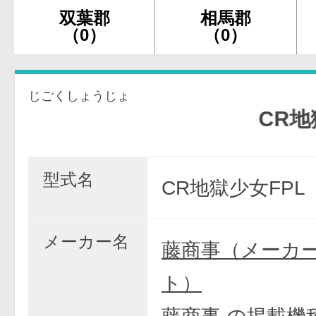
双葉郡
相馬郡
（0）
（0）
じごくしょうじょ
CR地獄少
型式名
CR地獄少女FPL
メーカー名
藤商事（メーカ
ト）