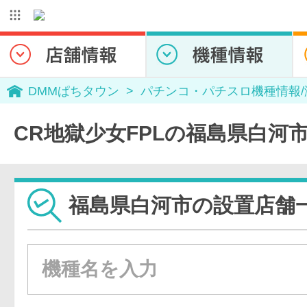
DMMぱちタウン
パチンコ・パチスロ機種情報
CR地獄少女FPLの福島県白河
福島県白河市の設置店舗