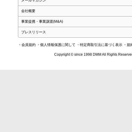
メールマガジン
会社概要
事業提携・事業譲渡(M&A)
プレスリリース
・会員規約
・個人情報保護に関して
・特定商取引法に基づく表示
・規
Copyright © since 1998 DMM All Rights Reserve