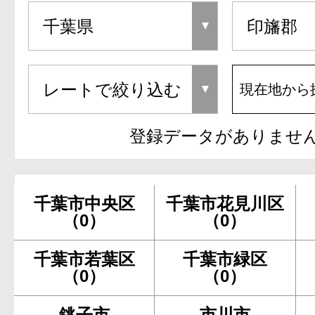
現在地から
登録データがありませ
千葉市中央区
千葉市花見川区
（0）
（0）
千葉市若葉区
千葉市緑区
（0）
（0）
銚子市
市川市