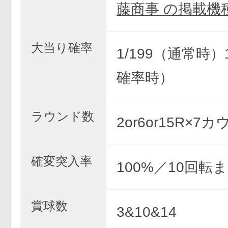
藤商事 の掲載機
大当り確率
1/199（通常時）
確率時）
ラウンド数
2or6or15R×7
確変突入率
100%／10回転
賞球数
3&10&14