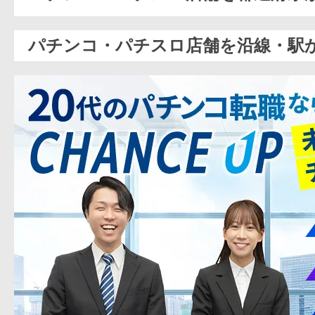
パチンコ・パチスロ店舗を沿線・駅