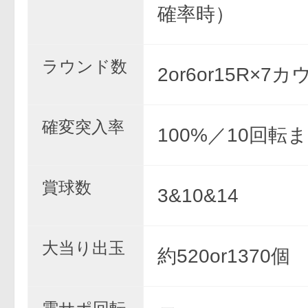
確率時）
ラウンド数
2or6or15R×7
確変突入率
100%／10回転
賞球数
3&10&14
大当り出玉
約520or1370個