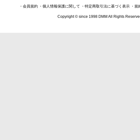
・会員規約
・個人情報保護に関して
・特定商取引法に基づく表示
・規
Copyright © since 1998 DMM All Rights Reserve