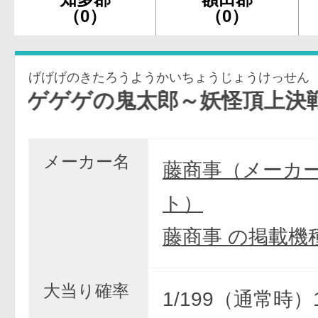
（0）
（0）
げげげのきたろうようかいちょうじょうけっせん
ゲゲの鬼太郎～妖怪頂上決戦～FP
メーカー名
藤商事（メーカ
ト）
藤商事 の掲載機
大当り確率
1/199（通常時）