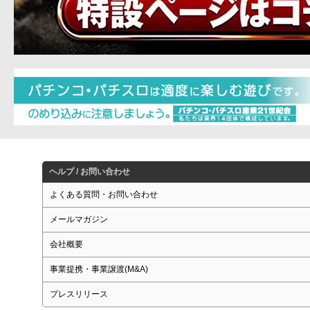
ヘルプ / お問い合わせ
よくある質問・お問い合わせ
メールマガジン
会社概要
事業提携・事業譲渡(M&A)
プレスリリース