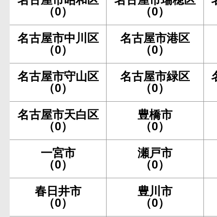
（0）
（0）
名古屋市中川区
名古屋市港区
（0）
（0）
名古屋市守山区
名古屋市緑区
（0）
（0）
名古屋市天白区
豊橋市
（0）
（0）
一宮市
瀬戸市
（0）
（0）
春日井市
豊川市
（0）
（0）