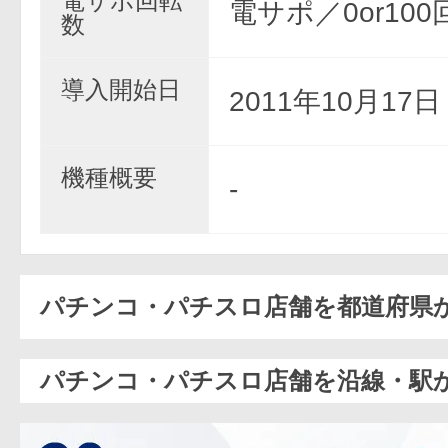
電サポ回転
電サポ／0or100
数
導入開始日
2011年10月17
機種概要
-
パチンコ・パチスロ店舗を都道府県
パチンコ・パチスロ店舗を沿線・駅