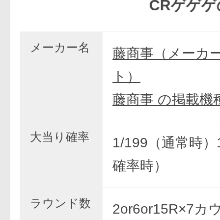
CRゲゲゲの鬼太
メーカー名
藤商事（メーカ
ト）
藤商事 の掲載機
大当り確率
1/199（通常時）
確率時）
ラウンド数
2or6or15R×7