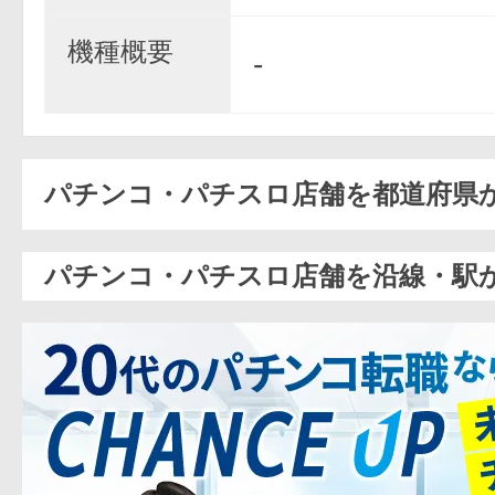
機種概要
-
パチンコ・パチスロ店舗を都道府県
パチンコ・パチスロ店舗を沿線・駅