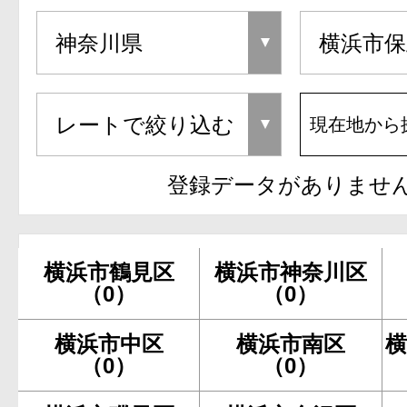
現在地から
登録データがありませ
横浜市鶴見区
横浜市神奈川区
（0）
（0）
横浜市中区
横浜市南区
横
（0）
（0）