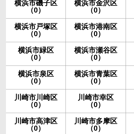
横浜市磯子区
横浜市金沢区
（0）
（0）
横浜市戸塚区
横浜市港南区
（0）
（0）
横浜市緑区
横浜市瀬谷区
（0）
（0）
横浜市泉区
横浜市青葉区
（0）
（0）
川崎市川崎区
川崎市幸区
（0）
（0）
川崎市高津区
川崎市多摩区
（0）
（0）