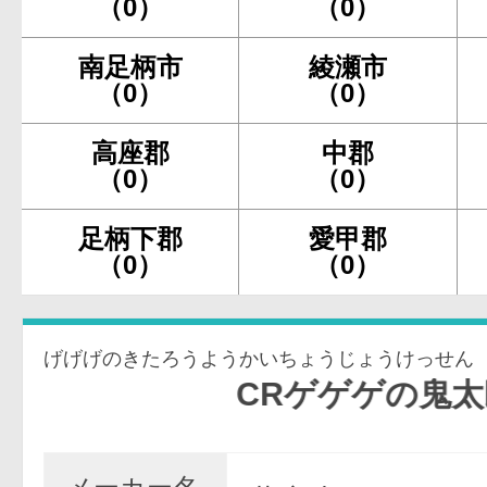
（0）
（0）
南足柄市
綾瀬市
（0）
（0）
高座郡
中郡
（0）
（0）
足柄下郡
愛甲郡
（0）
（0）
げげげのきたろうようかいちょうじょうけっせん
CRゲゲゲの鬼太郎～妖怪