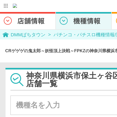
DMMぱちタウン
パチンコ・パチスロ機種情報
CRゲゲゲの鬼太郎～妖怪頂上決戦～FPKZの神奈川県横浜
神奈川県横浜市保土ヶ谷
店舗一覧