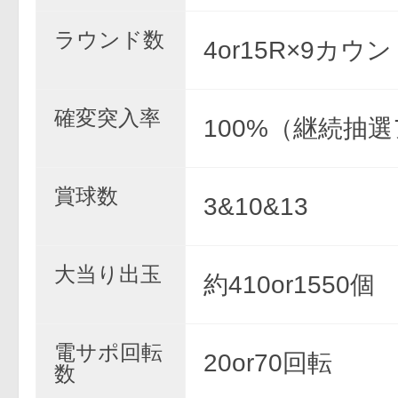
ラウンド数
4or15R×9カウ
確変突入率
100%（継続抽
賞球数
3&10&13
大当り出玉
約410or1550個
電サポ回転
20or70回転
数