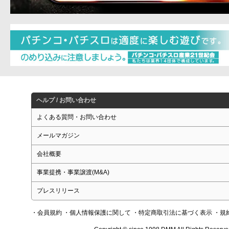
ヘルプ / お問い合わせ
よくある質問・お問い合わせ
メールマガジン
会社概要
事業提携・事業譲渡(M&A)
プレスリリース
・会員規約
・個人情報保護に関して
・特定商取引法に基づく表示
・規