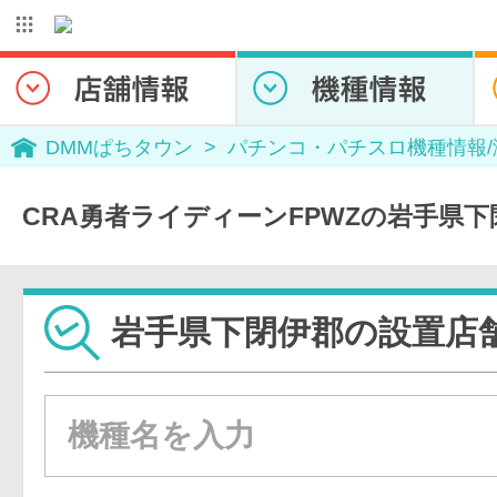
DMMぱちタウン
パチンコ・パチスロ機種情報
CRA勇者ライディーンFPWZの岩手県
岩手県下閉伊郡の設置店