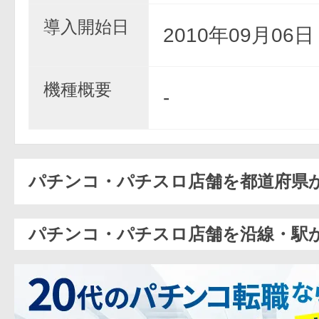
導入開始日
2010年09月06
機種概要
-
パチンコ・パチスロ店舗を都道府県
パチンコ・パチスロ店舗を沿線・駅