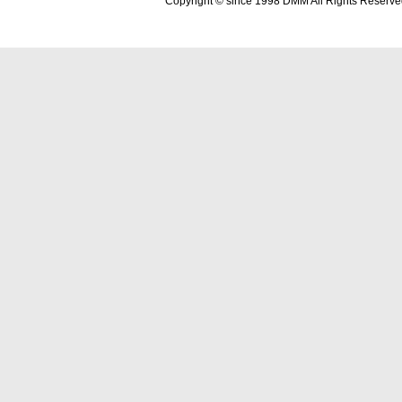
Copyright © since 1998 DMM All Rights Reserve