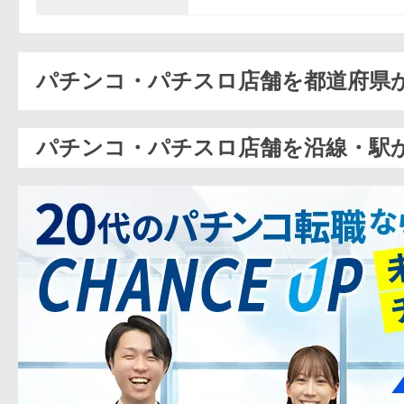
パチンコ・パチスロ店舗を都道府県
パチンコ・パチスロ店舗を沿線・駅