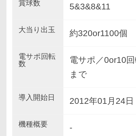
賞球数
5&3&8&11
大当り出玉
約320or1100個
電サポ回転
電サポ／0or10回
数
まで
導入開始日
2012年01月24
機種概要
-