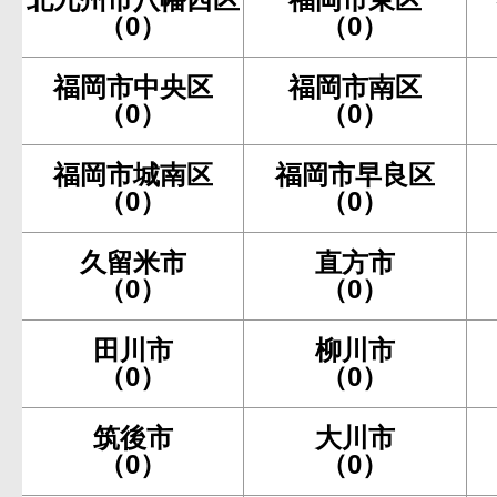
（0）
（0）
福岡市中央区
福岡市南区
（0）
（0）
福岡市城南区
福岡市早良区
（0）
（0）
久留米市
直方市
（0）
（0）
田川市
柳川市
（0）
（0）
筑後市
大川市
（0）
（0）