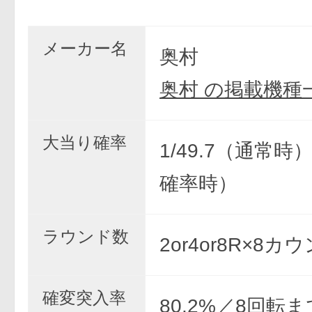
メーカー名
奥村
奥村 の掲載機種
大当り確率
1/49.7（通常時）
確率時）
ラウンド数
2or4or8R×8カ
確変突入率
80.2%／8回転ま