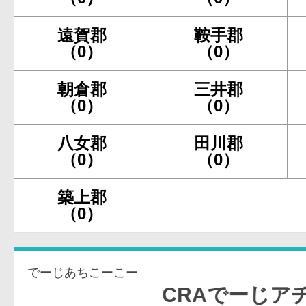
遠賀郡
鞍手郡
（0）
（0）
朝倉郡
三井郡
（0）
（0）
八女郡
田川郡
（0）
（0）
築上郡
（0）
でーじあちこーこー
CRAでーじアチこー