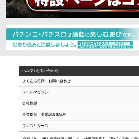
ヘルプ / お問い合わせ
よくある質問・お問い合わせ
メールマガジン
会社概要
事業提携・事業譲渡(M&A)
プレスリリース