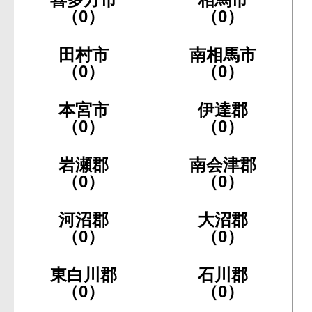
（0）
（0）
田村市
南相馬市
（0）
（0）
本宮市
伊達郡
（0）
（0）
岩瀬郡
南会津郡
（0）
（0）
河沼郡
大沼郡
（0）
（0）
東白川郡
石川郡
（0）
（0）