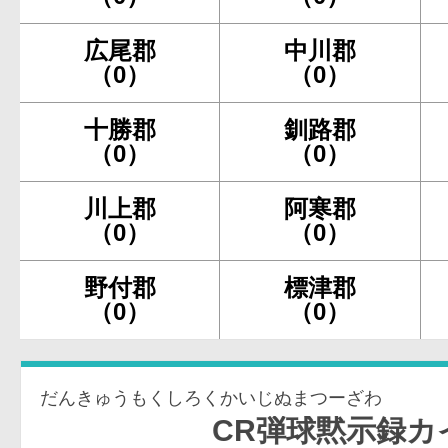
広尾郡
中川郡
（0）
（0）
十勝郡
釧路郡
（0）
（0）
川上郡
阿寒郡
（0）
（0）
野付郡
標津郡
（0）
（0）
だんきゅうもくしろくかいじぬまつーざわ
CR弾球黙示録カイジ沼2 