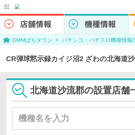
DMMぱちタウン
パチンコ・パチスロ機種情報
CR弾球黙示録カイジ沼2 ざわの北海道
北海道沙流郡の設置店舗