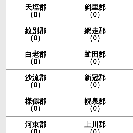
天塩郡
斜里郡
（0）
（0）
紋別郡
網走郡
（0）
（0）
白老郡
虻田郡
（0）
（0）
沙流郡
新冠郡
（0）
（0）
様似郡
幌泉郡
（0）
（0）
河東郡
上川郡
（0）
（0）