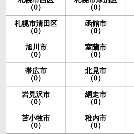
（0）
（0）
札幌市清田区
函館市
（0）
（0）
旭川市
室蘭市
（0）
（0）
帯広市
北見市
（0）
（0）
岩見沢市
網走市
（0）
（0）
苫小牧市
稚内市
（0）
（0）