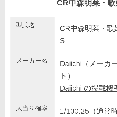
CR中森明菜・歌姫伝説
型式名
CR中森明菜・歌姫
S
メーカー名
Daiichi（メー
ト）
Daiichi の掲載
大当り確率
1/100.25（通常時