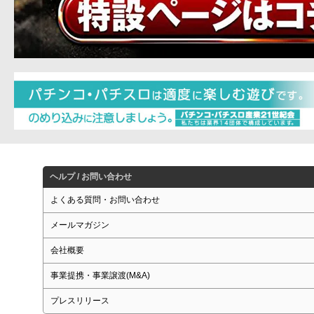
ヘルプ / お問い合わせ
よくある質問・お問い合わせ
メールマガジン
会社概要
事業提携・事業譲渡(M&A)
プレスリリース