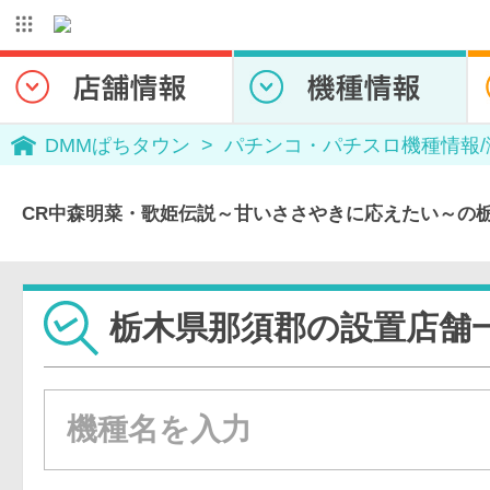
DMMぱちタウン
パチンコ・パチスロ機種情報
CR中森明菜・歌姫伝説～甘いささやきに応えたい～の
栃木県那須郡の設置店舗