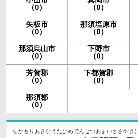
（0）
（0）
矢板市
那須塩原市
（0）
（0）
那須烏山市
下野市
（0）
（0）
芳賀郡
下都賀郡
（0）
（0）
那須郡
（0）
なかもりあきなうたひめでんせつあまいささやき