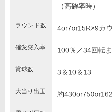
（高確率時）
ラウンド数
4or7or15R×9
確変突入率
100％／34回転
賞球数
3＆10＆13
大当り出玉
約430or750or16