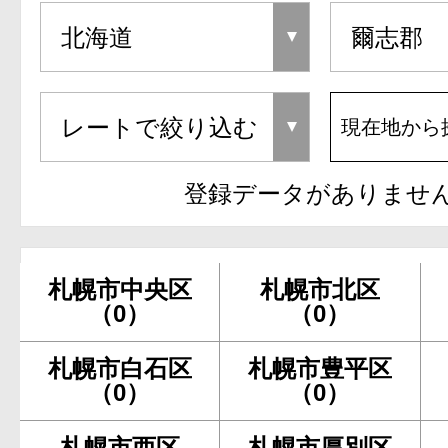
現在地から
登録データがありませ
札幌市中央区
札幌市北区
（0）
（0）
札幌市白石区
札幌市豊平区
（0）
（0）
札幌市西区
札幌市厚別区