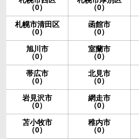
（0）
（0）
札幌市清田区
函館市
（0）
（0）
旭川市
室蘭市
（0）
（0）
帯広市
北見市
（0）
（0）
岩見沢市
網走市
（0）
（0）
苫小牧市
稚内市
（0）
（0）