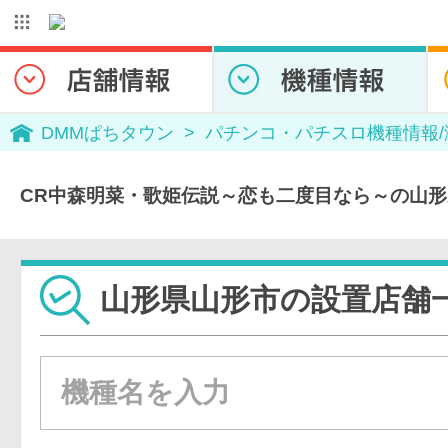
DMMぱちタウン
パチンコ・パチスロ機種情報
CR中森明菜・歌姫伝説～恋も二度目なら～の山
山形県山形市の設置店舗