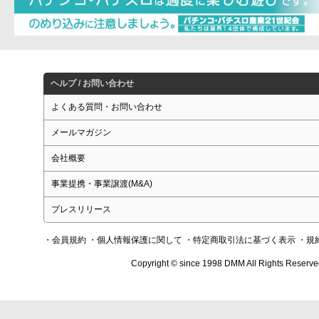
ヘルプ / お問い合わせ
よくある質問・お問い合わせ
メールマガジン
会社概要
事業提携・事業譲渡(M&A)
プレスリリース
・会員規約
・個人情報保護に関して
・特定商取引法に基づく表示
・規
Copyright © since 1998 DMM All Rights Reserve