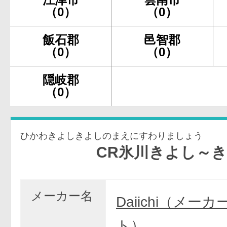
（0）
（0）
飯石郡
邑智郡
（0）
（0）
隠岐郡
（0）
ひかわきよしきよしのまえにすわりましょう
CR氷川きよし～きよし
メーカー名
Daiichi（メー
ト）