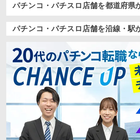
パチンコ・パチスロ店舗を都道府県
パチンコ・パチスロ店舗を沿線・駅