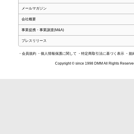
メールマガジン
会社概要
事業提携・事業譲渡(M&A)
プレスリリース
・会員規約
・個人情報保護に関して
・特定商取引法に基づく表示
・規
Copyright © since 1998 DMM All Rights Reserve