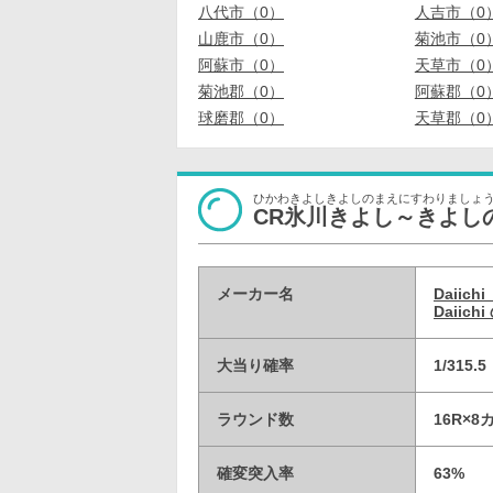
八代市（0）
人吉市（0
山鹿市（0）
菊池市（0
阿蘇市（0）
天草市（0
菊池郡（0）
阿蘇郡（0
球磨郡（0）
天草郡（0
ひかわきよしきよしのまえにすわりましょ
CR氷川きよし～きよし
メーカー名
Daii
Daiic
大当り確率
1/315
ラウンド数
16R×
確変突入率
63%