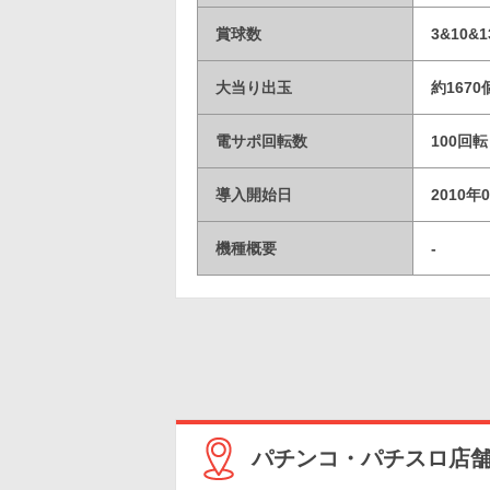
賞球数
3&10&1
大当り出玉
約1670
電サポ回転数
100回転
導入開始日
2010年
機種概要
-
パチンコ・パチスロ店