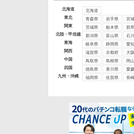
北海道
北海道
東北
青森県
岩手県
宮
関東
茨城県
栃木県
群
北陸・甲信越
新潟県
富山県
石
東海
岐阜県
静岡県
愛
関西
滋賀県
京都府
大
中国
鳥取県
島根県
岡
四国
徳島県
香川県
愛
九州・沖縄
福岡県
佐賀県
長