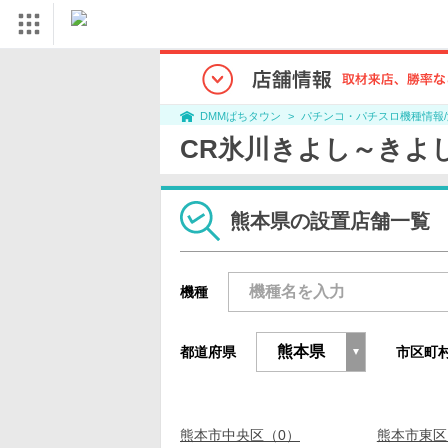
パチンコ・パチスロ機種情報
DMMぱちタウン
CR氷川きよし～きよ
熊本県の設置店舗一覧
機種
都道府県
市区町
熊本市中央区（0）
熊本市東区