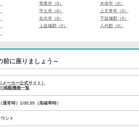
）
荒尾市（0）
水俣市（0）
）
宇土市（0）
上天草市（0）
）
合志市（0）
下益城郡（0）
）
上益城郡（0）
八代郡（0）
）
う
の前に座りましょう～
chi（メーカー公式サイト）
hi の掲載機種一覧
.5（通常時）1/35.55（高確率時）
8カウント