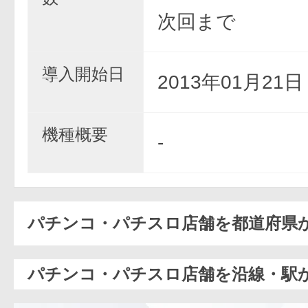
次回まで
導入開始日
2013年01月21
機種概要
-
パチンコ・パチスロ店舗を都道府県
パチンコ・パチスロ店舗を沿線・駅