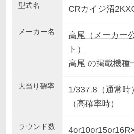
型式名
CRカイジ沼2KX
メーカー名
高尾（メーカー
ト）
高尾 の掲載機種
大当り確率
1/337.8（通常時）
（高確率時）
ラウンド数
4or10or15or1