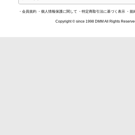
・会員規約
・個人情報保護に関して
・特定商取引法に基づく表示
・規
Copyright © since 1998 DMM All Rights Reserve