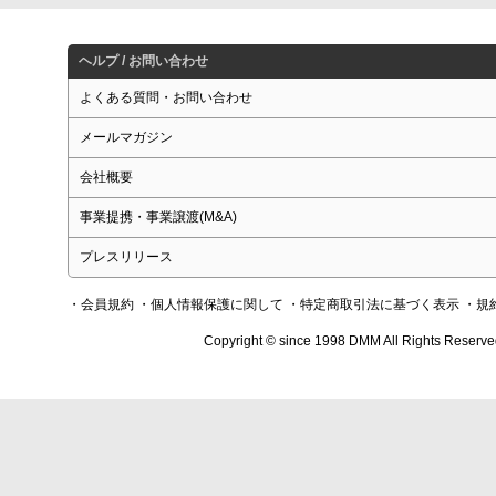
ヘルプ / お問い合わせ
よくある質問・お問い合わせ
メールマガジン
会社概要
事業提携・事業譲渡(M&A)
プレスリリース
・会員規約
・個人情報保護に関して
・特定商取引法に基づく表示
・規
Copyright © since 1998 DMM All Rights Reserve