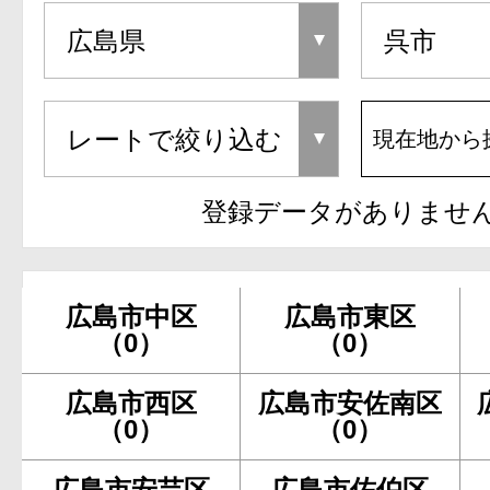
現在地から
登録データがありませ
広島市中区
広島市東区
（0）
（0）
広島市西区
広島市安佐南区
（0）
（0）
広島市安芸区
広島市佐伯区