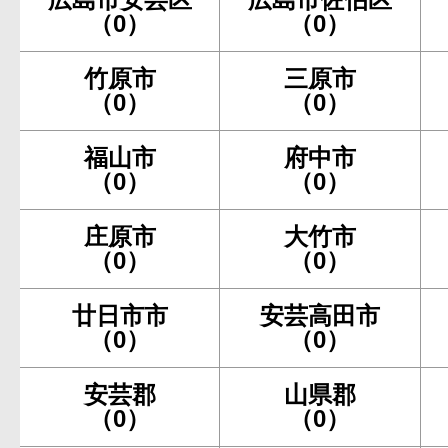
（0）
（0）
竹原市
三原市
（0）
（0）
福山市
府中市
（0）
（0）
庄原市
大竹市
（0）
（0）
廿日市市
安芸高田市
（0）
（0）
安芸郡
山県郡
（0）
（0）