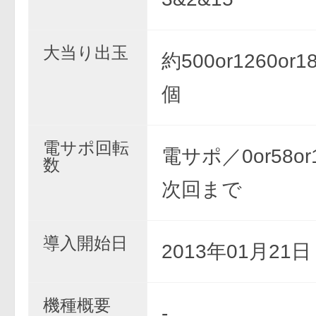
大当り出玉
約500or1260or18
個
電サポ回転
電サポ／0or58or
数
次回まで
導入開始日
2013年01月21
機種概要
-