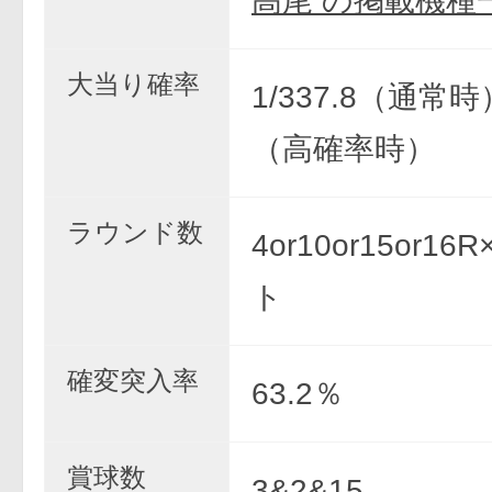
高尾 の掲載機種
大当り確率
1/337.8（通常時）
（高確率時）
ラウンド数
4or10or15or1
ト
確変突入率
63.2％
賞球数
3&2&15