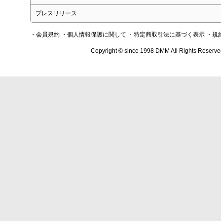
プレスリリース
・会員規約
・個人情報保護に関して
・特定商取引法に基づく表示
・規
Copyright © since 1998 DMM All Rights Reserve