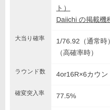
ト）
Daiichi の掲載
大当り確率
1/76.92（通常時）
（高確率時）
ラウンド数
4or16R×6カウ
確変突入率
77.5%