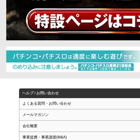
ヘルプ / お問い合わせ
よくある質問・お問い合わせ
メールマガジン
会社概要
事業提携・事業譲渡(M&A)