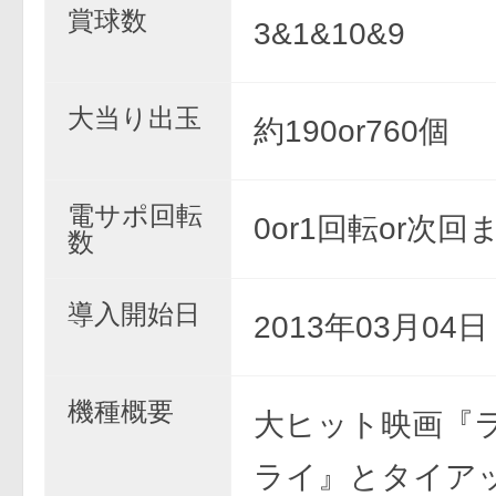
賞球数
3&1&10&9
大当り出玉
約190or760個
電サポ回転
0or1回転or次回
数
導入開始日
2013年03月04
機種概要
大ヒット映画『
ライ』とタイア