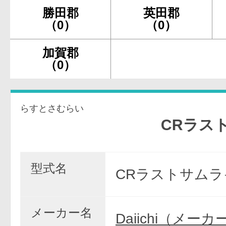
勝田郡
英田郡
（0）
（0）
加賀郡
（0）
らすとさむらい
CRラストサムライ
型式名
CRラストサムライ
メーカー名
Daiichi（メー