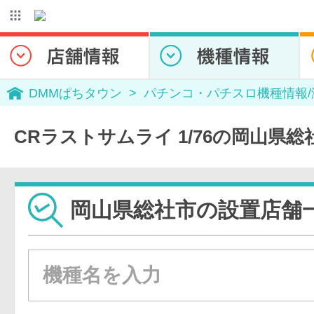
DMMぱちタウン
パチンコ・パチスロ機種情報
CRラストサムライ 1/76の岡山県
岡山県総社市の設置店舗