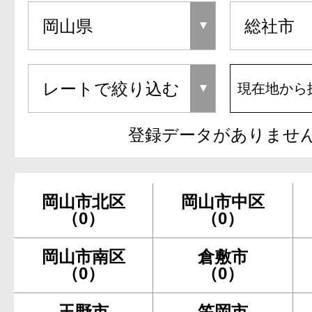
現在地から
登録データがありませ
岡山市北区
岡山市中区
（0）
（0）
岡山市南区
倉敷市
（0）
（0）
玉野市
笠岡市