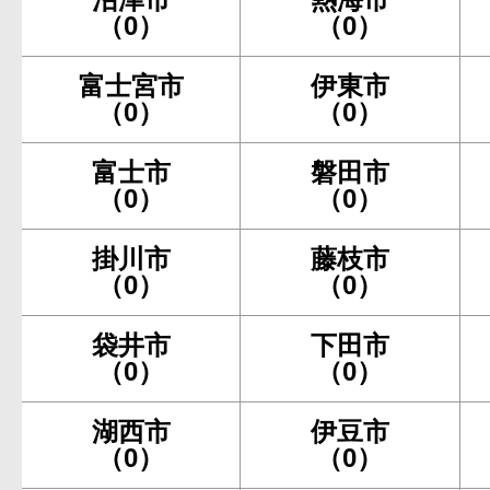
（0）
（0）
富士宮市
伊東市
（0）
（0）
富士市
磐田市
（0）
（0）
掛川市
藤枝市
（0）
（0）
袋井市
下田市
（0）
（0）
湖西市
伊豆市
（0）
（0）