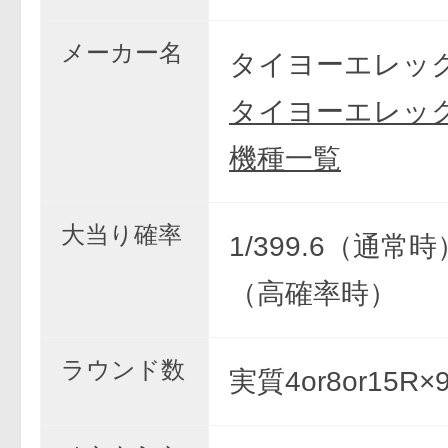
メーカー名
タイヨーエレッ
タイヨーエレック
機種一覧
大当り確率
1/399.6（通常時）
（高確率時）
ラウンド数
実質4or8or15R