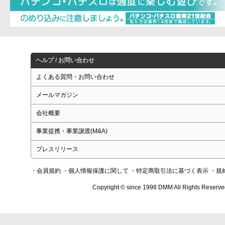
ヘルプ / お問い合わせ
よくある質問・お問い合わせ
メールマガジン
会社概要
事業提携・事業譲渡(M&A)
プレスリリース
・会員規約
・個人情報保護に関して
・特定商取引法に基づく表示
・規
Copyright © since 1998 DMM All Rights Reserve