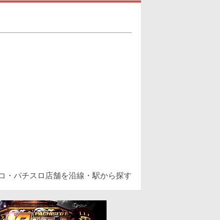
ンコ・パチスロ店舗を沿線・駅から探す