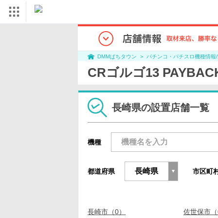
パチンコ・パチスロ機種情報
DMMぱちタウン
CRゴルゴ13 PAYBA
長崎県の設置店舗一覧
機種
都道府県
市区町
長崎市（0）
佐世保市（