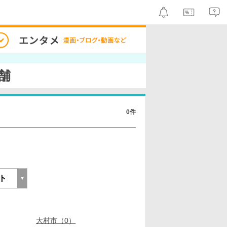
店舗
0件
大村市（0）