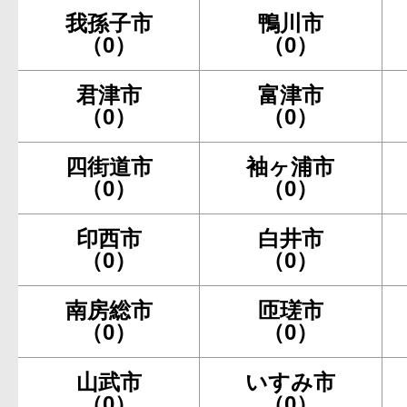
我孫子市
鴨川市
（0）
（0）
君津市
富津市
（0）
（0）
四街道市
袖ヶ浦市
（0）
（0）
印西市
白井市
（0）
（0）
南房総市
匝瑳市
（0）
（0）
山武市
いすみ市
（0）
（0）