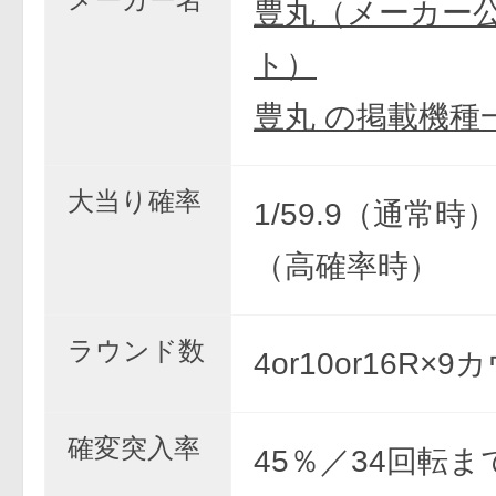
豊丸（メーカー
ト）
豊丸 の掲載機種
大当り確率
1/59.9（通常時）1
（高確率時）
ラウンド数
4or10or16R×
確変突入率
45％／34回転ま