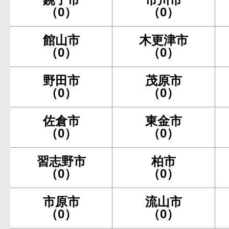
（0）
（0）
館山市
木更津市
（0）
（0）
野田市
茂原市
（0）
（0）
佐倉市
東金市
（0）
（0）
習志野市
柏市
（0）
（0）
市原市
流山市
（0）
（0）