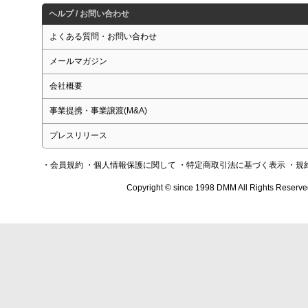
ヘルプ / お問い合わせ
よくある質問・お問い合わせ
メールマガジン
会社概要
事業提携・事業譲渡(M&A)
プレスリリース
・会員規約
・個人情報保護に関して
・特定商取引法に基づく表示
・規
Copyright © since 1998 DMM All Rights Reserve