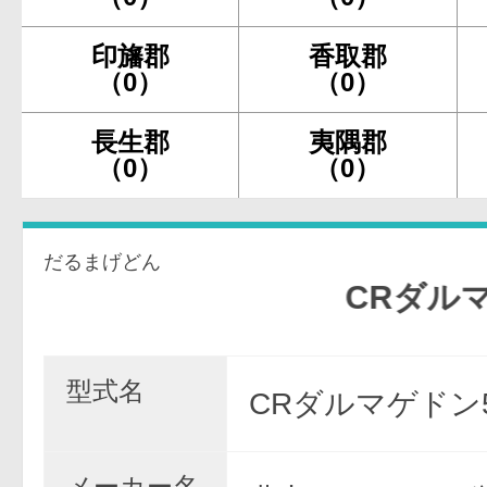
印旛郡
香取郡
（0）
（0）
長生郡
夷隅郡
（0）
（0）
だるまげどん
CRダルマゲドン
型式名
CRダルマゲドン5
メーカー名