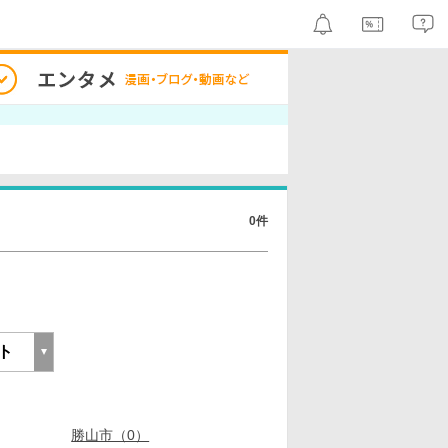
0件
勝山市（0）