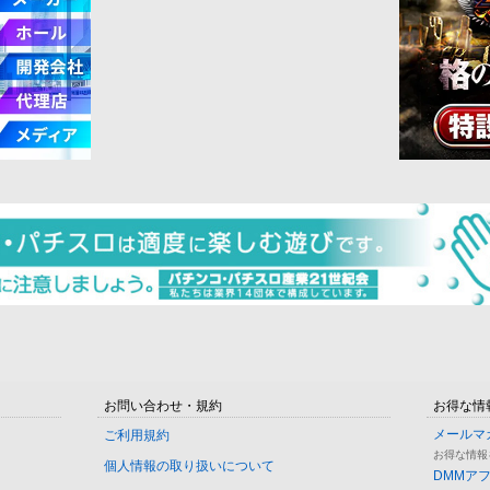
お問い合わせ・規約
お得な情
メールマ
ご利用規約
お得な情報
個人情報の取り扱いについて
DMMア