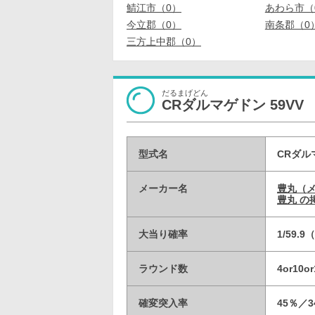
鯖江市（0）
あわら市（
今立郡（0）
南条郡（0
三方上中郡（0）
だるまげどん
CRダルマゲドン 59VV
型式名
CRダル
メーカー名
豊丸（
豊丸 の
大当り確率
1/59.
ラウンド数
4or10
確変突入率
45％／