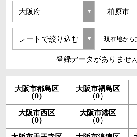
現在地から
登録データがありませ
大阪市都島区
大阪市福島区
（0）
（0）
大阪市西区
大阪市港区
（0）
（0）
大阪市天王寺区
大阪市浪速区