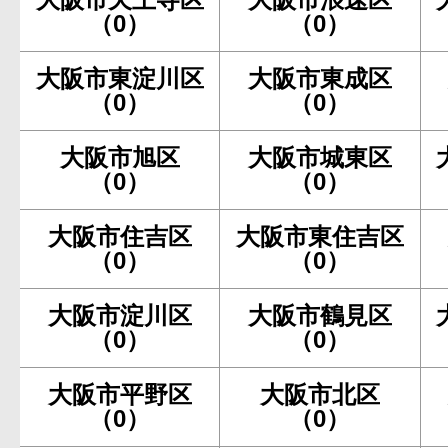
（0）
（0）
大阪市東淀川区
大阪市東成区
（0）
（0）
大阪市旭区
大阪市城東区
（0）
（0）
大阪市住吉区
大阪市東住吉区
（0）
（0）
大阪市淀川区
大阪市鶴見区
（0）
（0）
大阪市平野区
大阪市北区
（0）
（0）