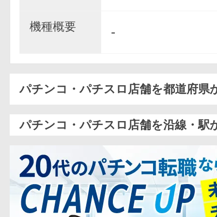
機種概要
-
パチンコ・パチスロ店舗を都道府県
パチンコ・パチスロ店舗を沿線・駅