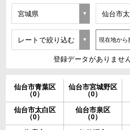
現在地から
登録データがありませ
仙台市青葉区
仙台市宮城野区
（0）
（0）
仙台市太白区
仙台市泉区
（0）
（0）