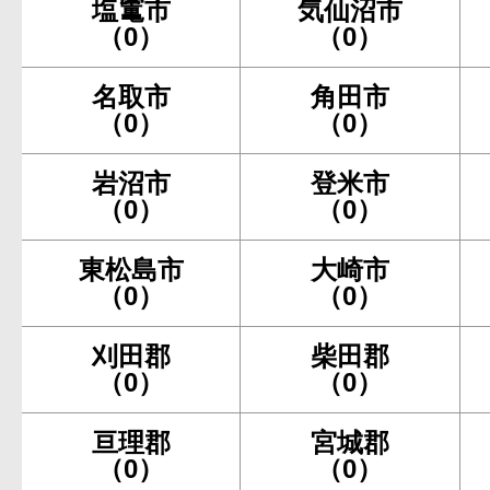
塩竃市
気仙沼市
（0）
（0）
名取市
角田市
（0）
（0）
岩沼市
登米市
（0）
（0）
東松島市
大崎市
（0）
（0）
刈田郡
柴田郡
（0）
（0）
亘理郡
宮城郡
（0）
（0）