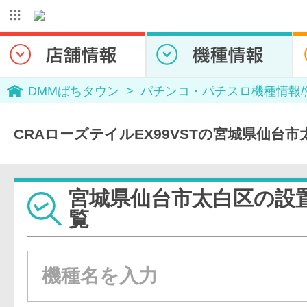
DMMぱちタウン
パチンコ・パチスロ機種情報
CRAローズテイルEX99VSTの宮城県仙台
宮城県仙台市太白区の設
覧