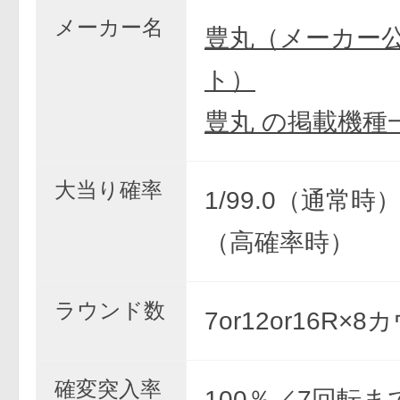
メーカー名
豊丸（メーカー
ト）
豊丸 の掲載機種
大当り確率
1/99.0（通常時）1
（高確率時）
ラウンド数
7or12or16R×
確変突入率
100％／7回転ま