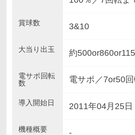
賞球数
3&10
大当り出玉
約500or860or11
電サポ回転
電サポ／7or50
数
導入開始日
2011年04月25
機種概要
-