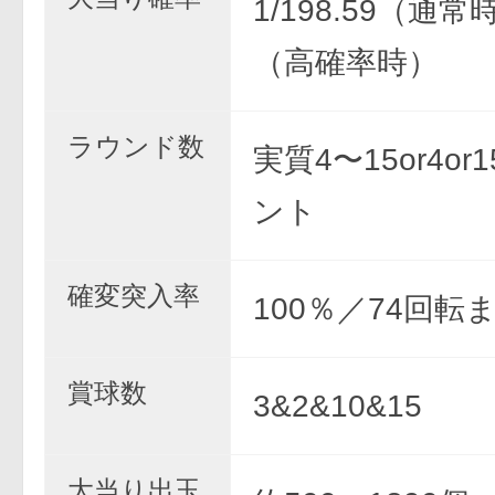
1/198.59（通常時
（高確率時）
ラウンド数
実質4〜15or4or
ント
確変突入率
100％／74回転
賞球数
3&2&10&15
大当り出玉