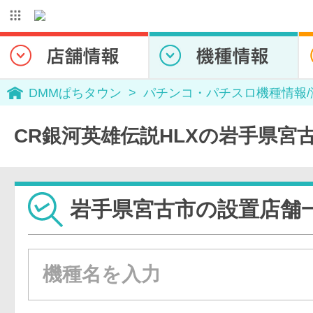
DMMぱちタウン
パチンコ・パチスロ機種情報
CR銀河英雄伝説HLXの岩手県宮
岩手県宮古市の設置店舗