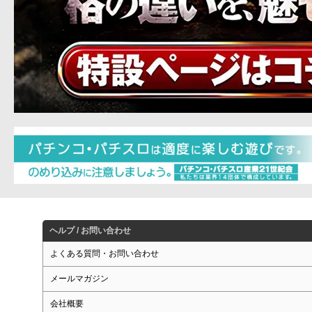
ヘルプ / お問い合わせ
よくある質問・お問い合わせ
メールマガジン
会社概要