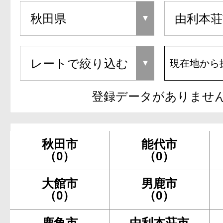
現在地から
登録データがありませ
秋田市
能代市
（0）
（0）
大館市
男鹿市
（0）
（0）
鹿角市
由利本荘市