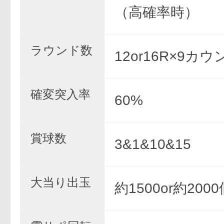
（高確率時）
ラウンド数
12or16R×9カウ
確変突入率
60%
賞球数
3&1&10&15
大当り出玉
約1500or約2000