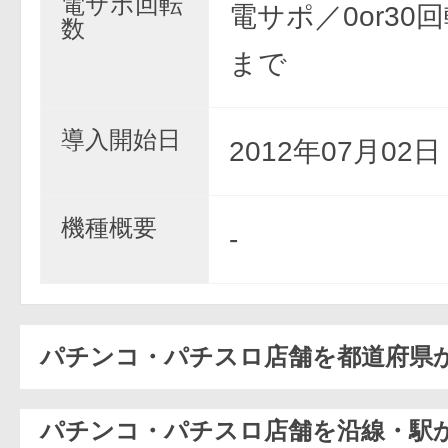
電サポ回転
電サポ／0or30回
数
まで
導入開始日
2012年07月02
機種概要
-
パチンコ・パチスロ店舗を都道府県
パチンコ・パチスロ店舗を沿線・駅