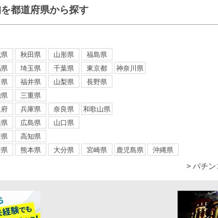
舗を都道府県から探す
城県
秋田県
山形県
福島県
馬県
埼玉県
千葉県
東京都
神奈川県
川県
福井県
山梨県
長野県
知県
三重県
阪府
兵庫県
奈良県
和歌山県
山県
広島県
山口県
媛県
高知県
崎県
熊本県
大分県
宮崎県
鹿児島県
沖縄県
> パチ