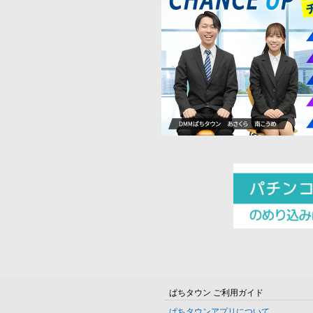
ぱちタウン ご利用ガイド
ぱちタウンアプリについて