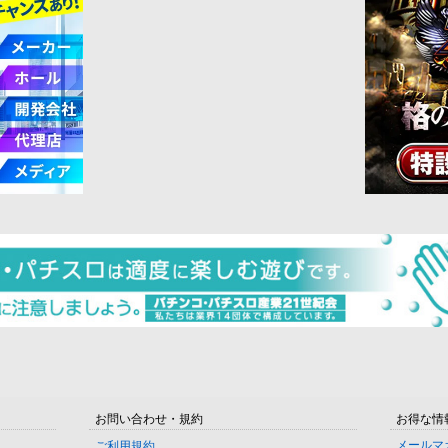
お問い合わせ・規約
お得な情
メールマ
ご利用規約